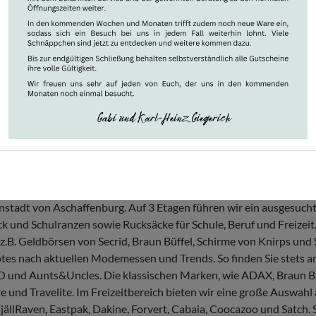
nenstadt von Aschaffenburg. Auf 3 Etagen führen wir ein ausgesuc
 und Schulranzen sowie Rucksäcke für Schule, Beruf und Freizeit
z.B. Geldbörsen von Secrid, Braun Büffel, Schirme von Knirps und 
tes nach aktuellen Modemessen und Trends. So finden Sie stets 
 und Aunts&Uncles. Die klassischen Marken, wie ADAX, Braun Büff
e und Travelite. Im Freizeitbereich bieten wir eine große Auswah
llRaven, Eastpak, Dakine, Forvert, Cabaia, Coocazoo und Satch. Sp