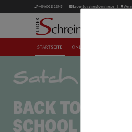
+49 (6021) 22545
|
Leder-Schreiner@t-online.de
|
Wermb
STARTSEITE
ONLINE SHOP
UNSER G
Previous