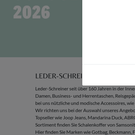
LEDER-SCHREINER
Leder-Schreiner seit über 160 Jahren in der In
Damen, Business- und Herrentaschen, Reisgepäck
bei uns nützliche und modische Accessoires, wie 
Wir richten uns bei der Auswahl unseres Angebo
Topseller wie Joop Jeans, Mandarina Duck, ABRO
Sortiment finden Sie Schalenkoffer von Samsonit
Hier finden Sie Marken wie Gotbag, Beckmann, Fjä