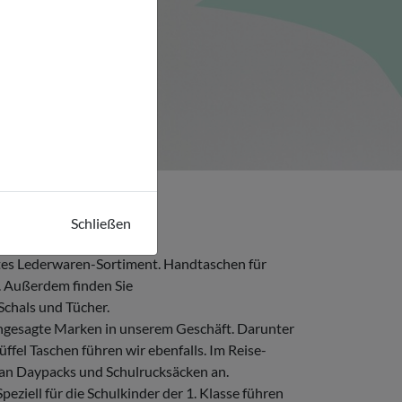
Schließen
htes Lederwaren-Sortiment. Handtaschen für
. Außerdem finden Sie
Schals und Tücher.
angesagte Marken in unserem Geschäft. Darunter
el Taschen führen wir ebenfalls. Im Reise-
l an Daypacks und Schulrucksäcken an.
eziell für die Schulkinder der 1. Klasse führen