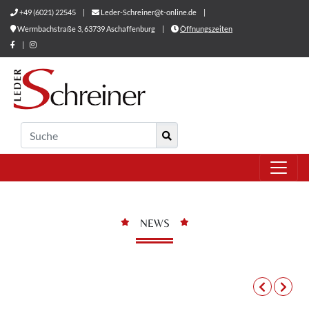
+49 (6021) 22545
|
Leder-Schreiner@t-online.de
|
Wermbachstraße 3, 63739 Aschaffenburg
|
Öffnungszeiten
|
NEWS